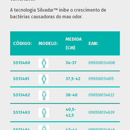
A tecnologia Silvadur™ inibe o crescimento de
bactérias causadoras do mau odor.
MEDIDA
CÓDIGO:
MODELO:
EAN:
(CM)
SS13460
34-37
096506134608
SS13461
37,5-42
096506134615
SS13462
38-40
096506134622
40,5-
SS13463
096506134639
42,5
SS13464
43-44
096506134646