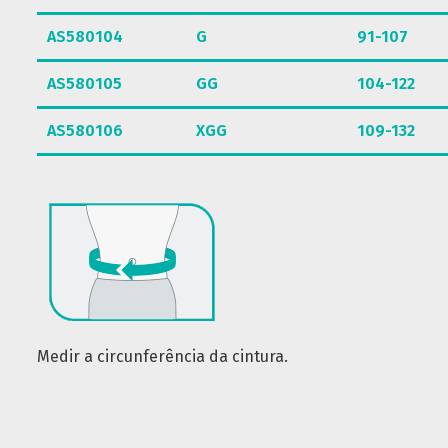
AS580104
G
91-107
AS580105
GG
104-122
AS580106
XGG
109-132
Medir a circunferência da cintura.