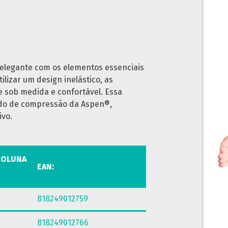
elegante com os elementos essenciais
ilizar um design inelástico, as
e sob medida e confortável. Essa
ado de compressão da Aspen®,
ivo.
COLUNA
EAN:
818249012759
818249012766