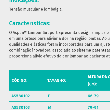
Indicações:
Tensão muscular e lombalgia.
Características:
O Aspen® Lumbar Support apresenta design simples e 
em uma órtese para aliviar a dor na região lombar. Ao ut
qualidades elásticas foram incorporadas para um ajust
combinação inovadora, associada ao sistema patente
proporciona alívio efetivo da dor lombar ao paciente at
ALTURA DA 
CÓDIGO:
TAMANHO:
(CM):
AS580102
P
66-79
AS580103
M
79-91