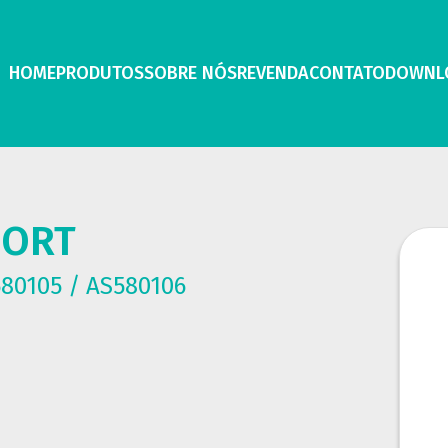
HOME
PRODUTOS
SOBRE NÓS
REVENDA
CONTATO
DOWNL
PORT
580105 / AS580106