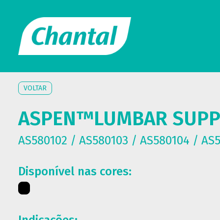
VOLTAR
ASPEN™LUMBAR SUP
AS580102 / AS580103 / AS580104 / AS
Disponível nas cores: