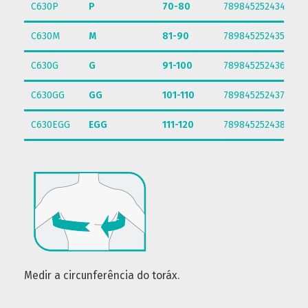
C630P
P
70-80
7898452524341
C630M
M
81-90
7898452524358
C630G
G
91-100
7898452524365
C630GG
GG
101-110
7898452524372
C630EGG
EGG
111-120
7898452524389
Medir a circunferência do toráx.