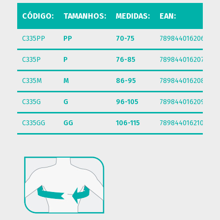
CÓDIGO:
TAMANHOS:
MEDIDAS:
EAN:
C335PP
PP
70-75
7898440162067
C335P
P
76-85
7898440162074
C335M
M
86-95
7898440162081
C335G
G
96-105
7898440162098
C335GG
GG
106-115
7898440162104