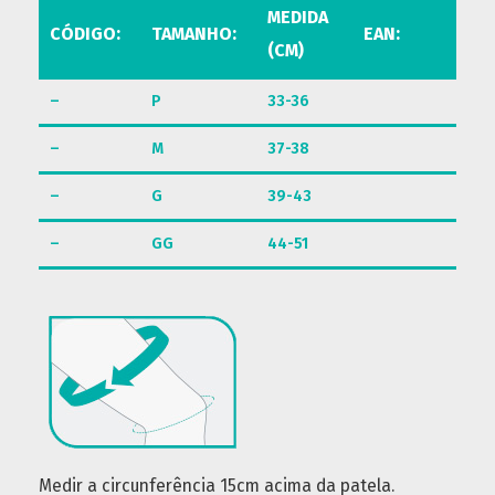
MEDIDA
CÓDIGO:
TAMANHO:
EAN:
(CM)
–
P
33-36
–
M
37-38
–
G
39-43
–
GG
44-51
Medir a circunferência 15cm acima da patela.