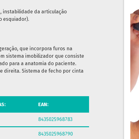
, instabilidade da articulação
o esquiador).
geração, que incorpora furos na
com sistema imobilizador que consiste
ado para a anatomia do paciente.
 direita. Sistema de fecho por cinta
AS:
EAN:
8435025968783
8435025968790