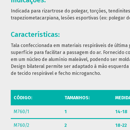
Indicações:
Indicada para rizartrose do polegar, torções, tendinites
trapeziometacarpiana, lesões esportivas (ex: polegar d
Características:
Tala confeccionada em materiais respiráveis de última 
superfície para facilitar a passagem do ar. Fornecido 
em um núcleo de alumínio maleável, podendo ser mold
Design bilateral permite ser adaptado á mão esquerda e
de tecido respirável e fecho microgancho.
CÓDIGO:
TAMANHOS:
MEDID
M760/1
1
14-18
M760/2
2
18-22