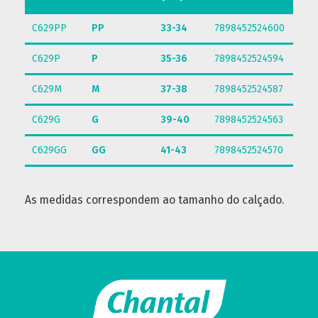
C629PP
PP
33-34
7898452524600
C629P
P
35-36
7898452524594
C629M
M
37-38
7898452524587
C629G
G
39-40
7898452524563
C629GG
GG
41-43
7898452524570
As medidas correspondem ao tamanho do calçado.