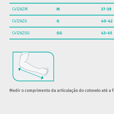
C412AZM
M
37-39
C412AZG
G
40-42
C412AZGG
GG
43-45
Medir o comprimento da articulação do cotovelo até a f