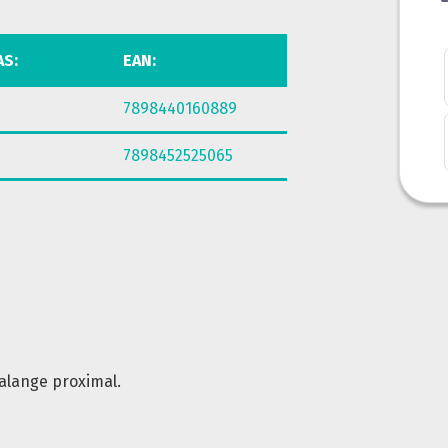
AS:
EAN:
7898440160889
7898452525065
alange proximal.