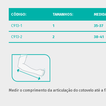
CÓDIGO:
TAMANHOS:
MEDID
C913-1
1
35-37
C913-2
2
38-41
Medir o comprimento da articulação do cotovelo até a f