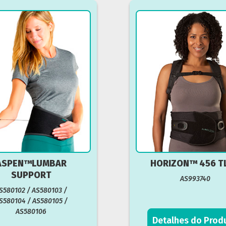
ASPEN™LUMBAR
HORIZON™ 456 T
SUPPORT
AS993740
S580102 / AS580103 /
S580104 / AS580105 /
AS580106
Detalhes do Prod