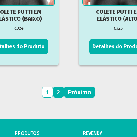
OLETE PUTTI EM
COLETE PUTTI 
LÁSTICO (BAIXO)
ELÁSTICO (ALTO
C324
C325
talhes do Produto
Detalhes do Prod
Paginação
1
2
Próximo
de
posts
PRODUTOS
REVENDA