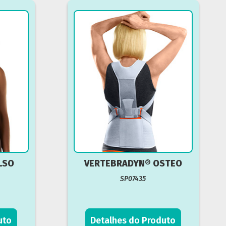
LSO
VERTEBRADYN® OSTEO
SP07435
uto
Detalhes do Produto