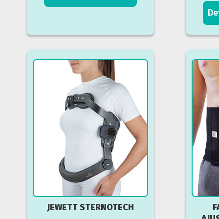
De
JEWETT STERNOTECH
F
AJU