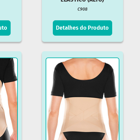
C908
uto
Detalhes do Produto